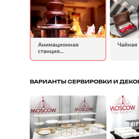
Анимационная
Чайная
станция
ы"
"Шоколадный
фонтан"
ВАРИАНТЫ СЕРВИРОВКИ И ДЕКО