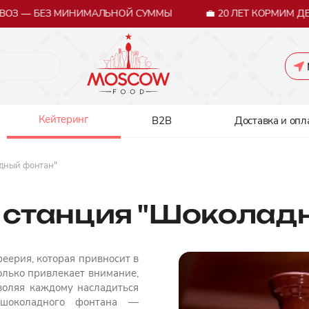
З — БЕЗ МИНИМАЛЬНОЙ СУММЫ
💼 20 ЛЕТ КОРМИМ ДЕЛ
Кейтеринг
B2B
Доставка и опл
дный фонтан"
станция "Шоколад
еерия, которая привносит в
олько привлекает внимание,
зволяя каждому насладиться
 шоколадного фонтана —