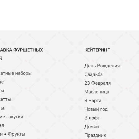
АВКА ФУРШЕТНЫХ
КЕЙТЕРИНГ
Д
День Рождения
етные наборы
Свадьба
пе
23 Февраля
ты
Масленица
кетты
8 марта
ты
Новый год
ие закуски
В лофт
ал
Домой
и • Фрукты
Праздник