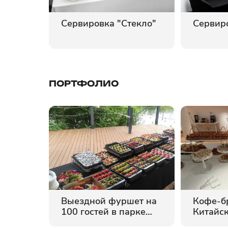
Сервировка "Стекло"
Сервир
ПОРТФОЛИО
Выездной фуршет на
Кофе-б
т.
100 гостей в парке
Китайс
Кунцево
культур