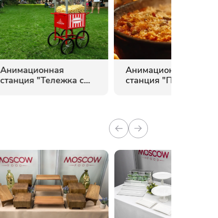
Анимационная
Анимационная
станция "Тележка с
станция "Плов"
попкорном"