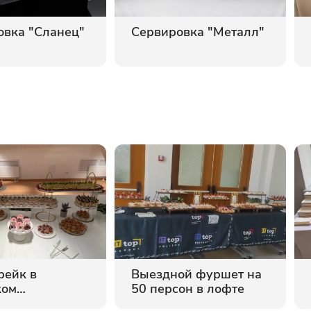
овка "Сланец"
Сервировка "Металл"
рейк в
Выездной фуршет на
ком
50 персон в лофте
ном центре