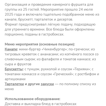
Организация и проведение камерного фуршета для
группы из 25 гостей. Мероприятие прошло 24 июля
2025 года и включало тщательно подобранное меню из
канапе, брускетт, тарталеток и десертов.
Формат предусматривал лёгкую подачу, подходящую
для утреннего времени. Все блюда были оформлены
порционно, поданы в гастробоксах.
Меню мероприятия (основные позиции):
Канапе
:
мини-бургер «Чикенбургер»; по-гречески; из
тигровых креветок с ананасами; из копчёного лосося со
сливочным сыром; из фалафеля и томатов канкасе; из
сыра и фруктов
Брускетты
:
с тунцом, рукколой и соусом «Терияки»; с
томатами конкассе и соусом «Греческий»; с ростбифом и
артишоками
Тарталетки
и другие
закуски
— по полному списку из
меню
Использованное оборудование:
Доставка и выкладка блюд в гастробоксах