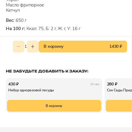
Масло фритюрное
Кетчуп
Вес:
650 г
На 100 г:
Ккал: 75, Б: 2 г, Ж: г, У: 16 г
1
В корзину
1430 ₽
НЕ ЗАБУДЬТЕ ДОБАВИТЬ К ЗАКАЗУ:
430 ₽
280 ₽
10 чел.
Набор одноразовой посуды
Сок Сады Прид
В корзину