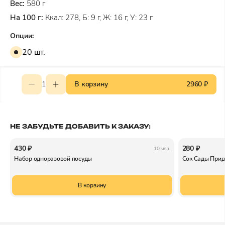
Вес:
580 г
На 100 г:
Ккал: 278, Б: 9 г, Ж: 16 г, У: 23 г
Опции:
20 шт.
1
В корзину
2960 ₽
НЕ ЗАБУДЬТЕ ДОБАВИТЬ К ЗАКАЗУ:
430 ₽
280 ₽
10 чел.
Набор одноразовой посуды
Сок Сады Прид
В корзину