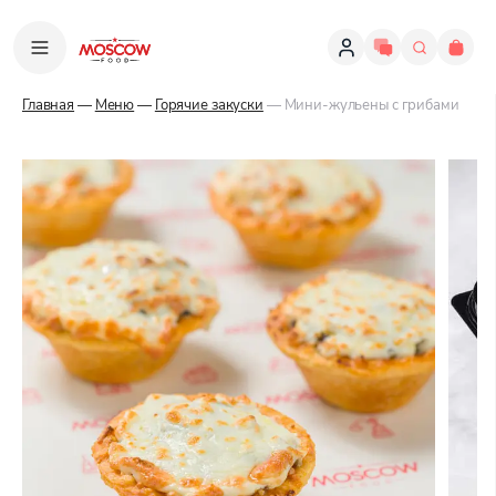
Главная
—
Меню
—
Горячие закуски
— Мини-жульены с грибами