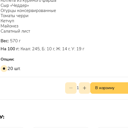
Котлета из куриного фарша
Сыр «Чеддер»
Огурцы консервированные
Томаты черри
Кетчуп
Майонез
Салатный лист
Вес:
570 г
На 100 г:
Ккал: 245, Б: 10 г, Ж: 14 г, У: 19 г
Опции:
20 шт.
1
В корзину
У: