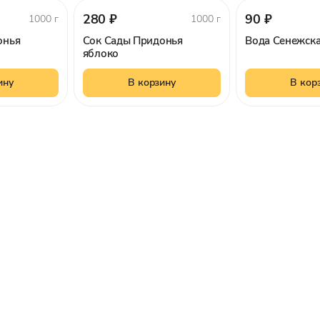
280 ₽
90 ₽
1000 г
1000 г
онья
Сок Сады Придонья
Вода Сенежска
яблоко
ину
В корзину
В кор