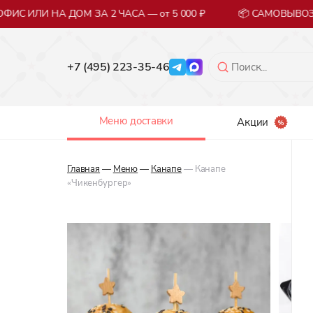
ИС ИЛИ НА ДОМ ЗА 2 ЧАСА — от 5 000 ₽
📦 САМОВЫВОЗ 
+7 (495) 223-35-46
Меню доставки
Акции
Главная
—
Меню
—
Канапе
— Канапе
«Чикенбургер»