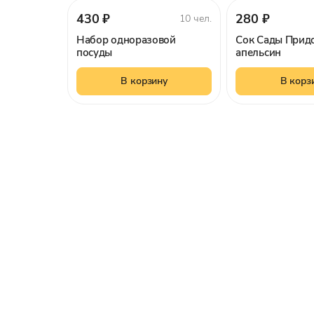
430 ₽
280 ₽
10 чел.
Набор одноразовой
Сок Сады Прид
посуды
апельсин
В корзину
В корз