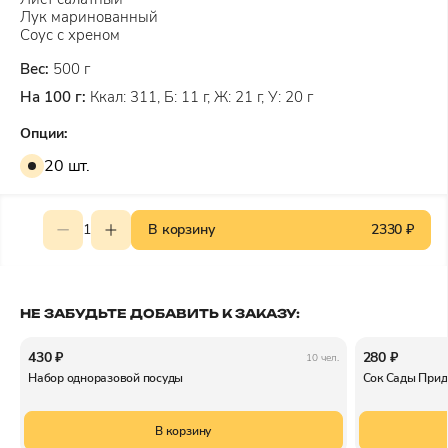
Лук маринованный
Соус с хреном
Вес:
500 г
На 100 г:
Ккал: 311, Б: 11 г, Ж: 21 г, У: 20 г
Опции:
20 шт.
1
В корзину
2330 ₽
НЕ ЗАБУДЬТЕ ДОБАВИТЬ К ЗАКАЗУ:
430 ₽
280 ₽
10 чел.
Набор одноразовой посуды
Сок Сады Прид
В корзину