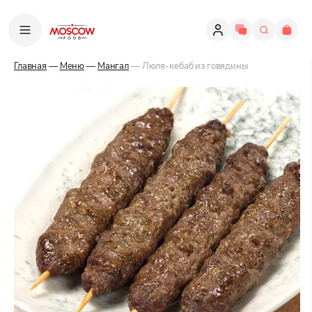
Главная
—
Меню
—
Мангал
— Люля-кебаб из говядины