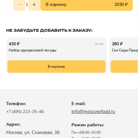
1
В корзину
3030 ₽
НЕ ЗАБУДЬТЕ ДОБАВИТЬ К ЗАКАЗУ:
430 ₽
280 ₽
10 чел.
Набор одноразовой посуды
Сок Сады Прид
В корзину
Телефон:
E-mail:
info@moscowfood.ru
+7 (495) 223-35-46
Адрес:
Режим работы:
​Москва, ул. Скаковая, 36​
Пн-сб
8:00–20:00