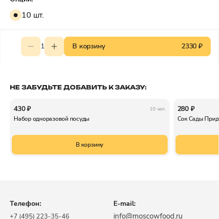
10 шт.
1
В корзину
2330 ₽
НЕ ЗАБУДЬТЕ ДОБАВИТЬ К ЗАКАЗУ:
430 ₽
280 ₽
10 чел.
Набор одноразовой посуды
Сок Сады Прид
В корзину
Телефон:
E-mail:
info@moscowfood.ru
+7 (495) 223-35-46