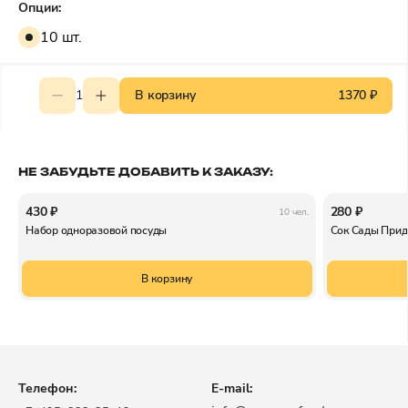
Опции:
10 шт.
1
В корзину
1370 ₽
НЕ ЗАБУДЬТЕ ДОБАВИТЬ К ЗАКАЗУ:
430 ₽
280 ₽
10 чел.
Набор одноразовой посуды
Сок Сады Прид
В корзину
Телефон:
E-mail: