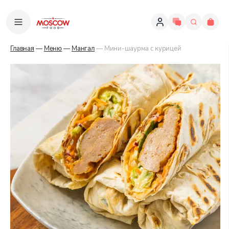
Главная
—
Меню
—
Мангал
— Мини-шаурма с курицей