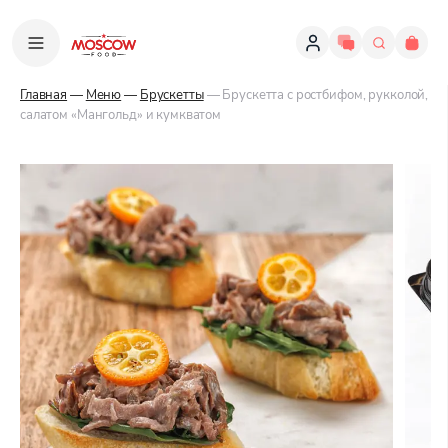
Главная
—
Меню
—
Брускетты
— Брускетта с ростбифом, рукколой,
салатом «Мангольд» и кумкватом