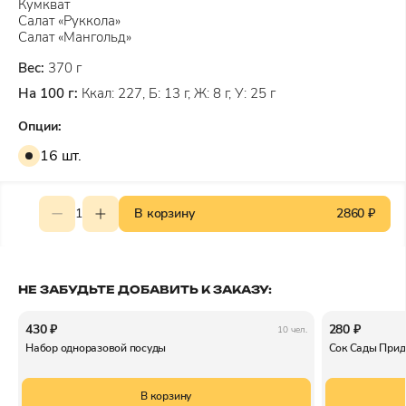
Кумкват
Салат «Руккола»
Салат «Мангольд»
Вес:
370 г
На 100 г:
Ккал: 227, Б: 13 г, Ж: 8 г, У: 25 г
Опции:
16 шт.
1
В корзину
2860 ₽
НЕ ЗАБУДЬТЕ ДОБАВИТЬ К ЗАКАЗУ:
430 ₽
280 ₽
10 чел.
Набор одноразовой посуды
Сок Сады Прид
В корзину