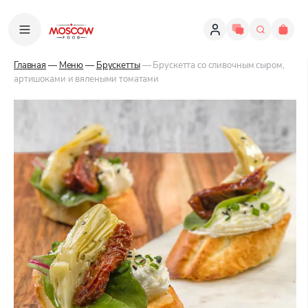
Главная
—
Меню
—
Брускетты
— Брускетта со сливочным сыром,
артишоками и вялеными томатами