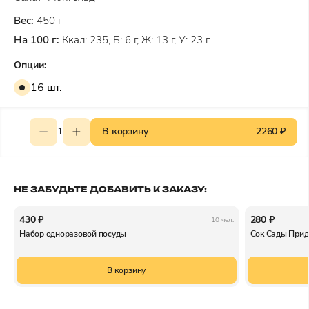
Вес:
450 г
На 100 г:
Ккал: 235, Б: 6 г, Ж: 13 г, У: 23 г
Опции:
16 шт.
1
В корзину
2260 ₽
НЕ ЗАБУДЬТЕ ДОБАВИТЬ К ЗАКАЗУ:
430 ₽
280 ₽
10 чел.
Набор одноразовой посуды
Сок Сады Прид
В корзину