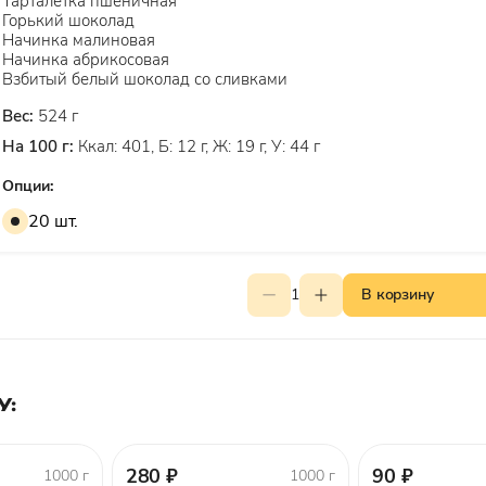
Тарталетка пшеничная
Горький шоколад
Начинка малиновая
Начинка абрикосовая
Взбитый белый шоколад со сливками
Вес:
524 г
На 100 г:
Ккал: 401, Б: 12 г, Ж: 19 г, У: 44 г
Опции:
20 шт.
1
В корзину
У:
280 ₽
90 ₽
1000 г
1000 г