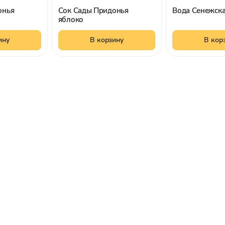
онья
Сок Сады Придонья
Вода Сенежска
яблоко
ину
В корзину
В кор