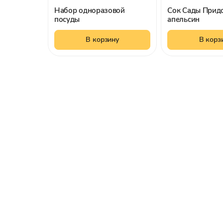
Набор одноразовой
Сок Сады Прид
посуды
апельсин
В корзину
В корз