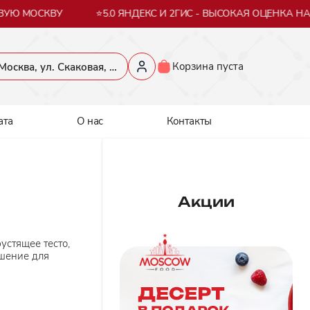
УЮ МОСКВУ
⭐5.0 ЯНДЕКС И 2ГИС - ВЫСОКАЯ ОЦЕНКА НА
Корзина пуста
​Москва, ул. Скаковая, 36​
ата
О нас
Контакты
Акции
устящее тесто,
ешение для