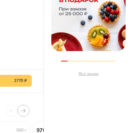
Все акции
2770 ₽
970 ₽
330 ₽
500 г
1 шт.