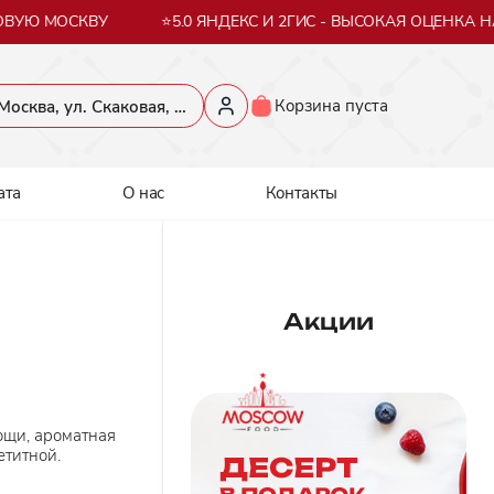
ВУЮ МОСКВУ
⭐5.0 ЯНДЕКС И 2ГИС - ВЫСОКАЯ ОЦЕНКА НА
Корзина пуста
​Москва, ул. Скаковая, 36​
ата
О нас
Контакты
Акции
ощи, ароматная
етитной.