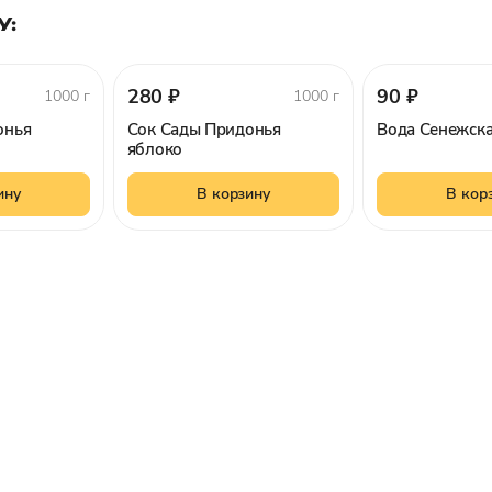
У:
280 ₽
90 ₽
1000 г
1000 г
онья
Сок Сады Придонья
Вода Сенежска
яблоко
ину
В корзину
В кор