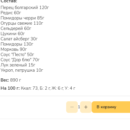
Состав:
Перец болгарский 120г
Редис 60г
Помидоры черри 85г
Огурцы свежие 110г
Сельдерей 60г
Цукини 60г
Салат айсберг 30г
Помидоры 130г
Морковь 90г
Соус "Песто" 50г
Соус "Дор блю" 70г
Лук зеленый 15г
Укроп, петрушка 10г
Вес:
890 г
На 100 г:
Ккал: 73, Б: 2 г, Ж: 6 г, У: 4 г
1
В корзину