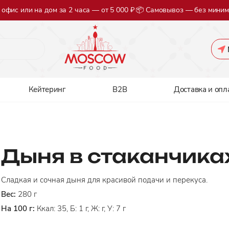
в офис или на дом за 2 часа — от 5 000 ₽ 📦 Самовывоз — без мини
Кейтеринг
B2B
Доставка и опл
Дыня в стаканчика
Сладкая и сочная дыня для красивой подачи и перекуса.
Вес:
280 г
На 100 г:
Ккал: 35, Б: 1 г, Ж: г, У: 7 г