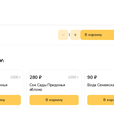
1
В корзину
У:
280 ₽
90 ₽
1000 г
1000 г
онья
Сок Сады Придонья
Вода Сенежска
яблоко
ину
В корзину
В кор