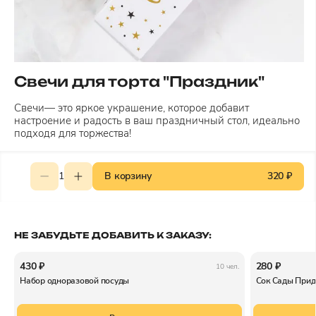
Свечи для торта "Праздник"
Свечи— это яркое украшение, которое добавит
настроение и радость в ваш праздничный стол, идеально
подходя для торжества!
1
В корзину
320 ₽
НЕ ЗАБУДЬТЕ ДОБАВИТЬ К ЗАКАЗУ:
430 ₽
280 ₽
10 чел.
Набор одноразовой посуды
Сок Сады Прид