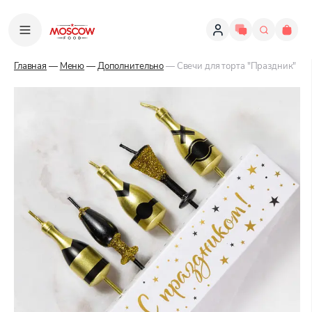
Главная
—
Меню
—
Дополнительно
— Свечи для торта "Праздник"