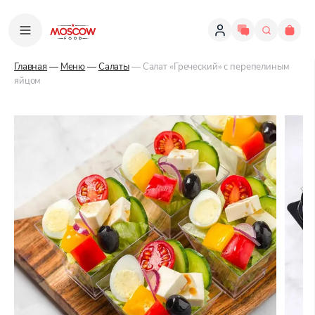
Главная
—
Меню
—
Салаты
— Салат «Греческий» с перепелиным
яйцом