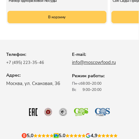
Набор одноразовой посуды
Сок Сады Прид
В корзину
Телефон:
E-mail:
info@moscowfood.ru
+7 (495) 223-35-46
Адрес:
Режим работы:
​Москва, ул. Скаковая, 36​
Пн-сб
8:00–20:00
Вс
9:00–20:00
5,0
5.0
4,9