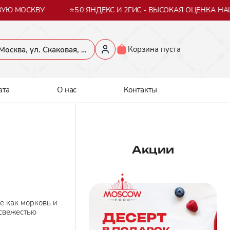
УЮ МОСКВУ
⭐5.0 ЯНДЕКС И 2ГИС - ВЫСОКАЯ ОЦЕНКА НАШ
Корзина пуста
​Москва, ул. Скаковая, 36​
ата
О нас
Контакты
Акции
е как морковь и
 свежестью