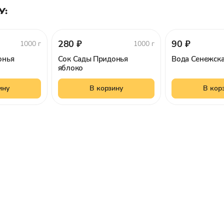
У:
280 ₽
90 ₽
1000 г
1000 г
онья
Сок Сады Придонья
Вода Сенежска
яблоко
ину
В корзину
В кор