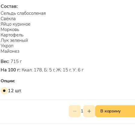
Состав:
Сельдь слабосоленая
Свёкла
Яйцо куриное
Морковь
Картофель
Лук зеленый
Укроп
Майонез
Вес:
715 г
На 100 г:
Ккал: 178, Б: 5 г, Ж: 15 г, У: 6 г
Опции:
12 шт.
1
В корзину