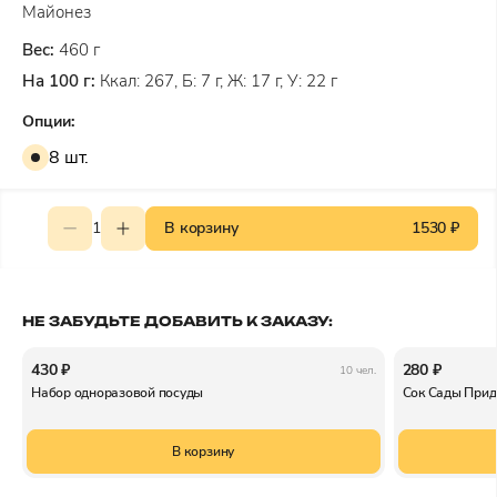
Майонез
Вес:
460 г
На 100 г:
Ккал: 267, Б: 7 г, Ж: 17 г, У: 22 г
Опции:
8 шт.
1
В корзину
1530 ₽
НЕ ЗАБУДЬТЕ ДОБАВИТЬ К ЗАКАЗУ:
430 ₽
280 ₽
10 чел.
Набор одноразовой посуды
Сок Сады Прид
В корзину