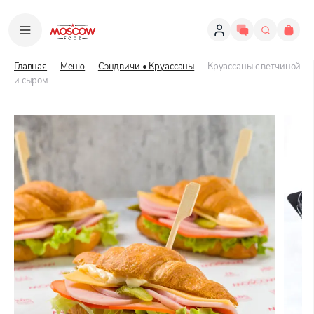
Главная
—
Меню
—
Сэндвичи • Круассаны
— Круассаны с ветчиной
и сыром