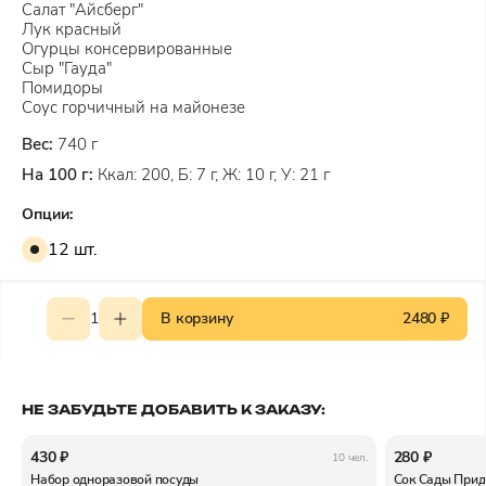
Салат "Айсберг"
Лук красный
Огурцы консервированные
Сыр "Гауда"
Помидоры
Соус горчичный на майонезе
Вес:
740 г
На 100 г:
Ккал: 200, Б: 7 г, Ж: 10 г, У: 21 г
Опции:
12 шт.
1
В корзину
2480 ₽
НЕ ЗАБУДЬТЕ ДОБАВИТЬ К ЗАКАЗУ:
430 ₽
280 ₽
10 чел.
Набор одноразовой посуды
Сок Сады Прид