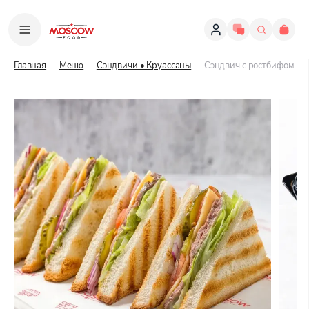
Главная
—
Меню
—
Сэндвичи • Круассаны
— Сэндвич с ростбифом