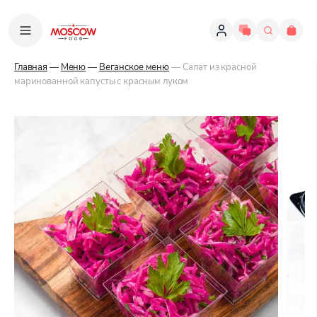
Главная
—
Меню
—
Веганское меню
— Салат из красной
маринованной капусты с красным луком