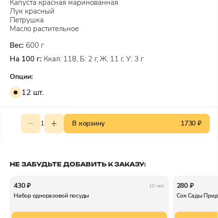
Капуста красная маринованная
Лук красный
Петрушка
Масло растительное
Вес:
600 г
На 100 г:
Ккал: 118, Б: 2 г, Ж: 11 г, У: 3 г
Опции:
12 шт.
1
В корзину
1730 ₽
НЕ ЗАБУДЬТЕ ДОБАВИТЬ К ЗАКАЗУ:
430 ₽
280 ₽
10 чел.
Набор одноразовой посуды
Сок Сады Прид