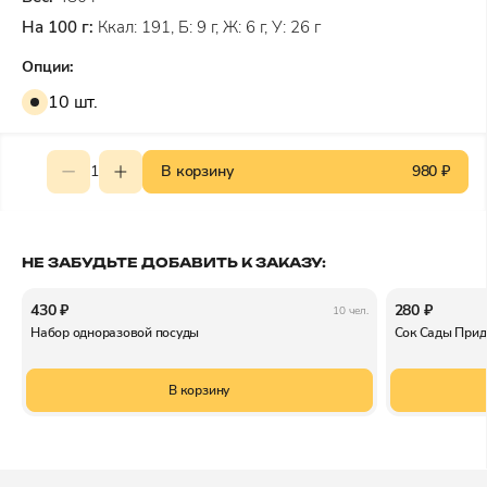
На 100 г:
Ккал: 191, Б: 9 г, Ж: 6 г, У: 26 г
Опции:
10 шт.
1
В корзину
980 ₽
НЕ ЗАБУДЬТЕ ДОБАВИТЬ К ЗАКАЗУ:
430 ₽
280 ₽
10 чел.
Набор одноразовой посуды
Сок Сады Прид
В корзину