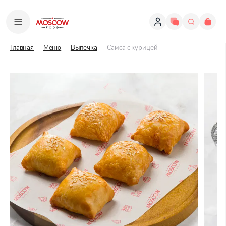
Главная
—
Меню
—
Выпечка
— Самса с курицей