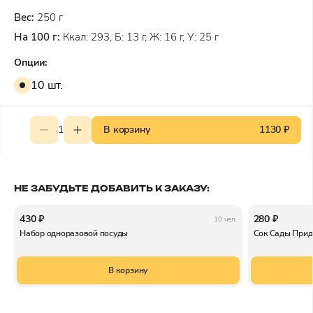
Вес:
250 г
На 100 г:
Ккал: 293, Б: 13 г, Ж: 16 г, У: 25 г
Опции:
10 шт.
1
В корзину
1130 ₽
НЕ ЗАБУДЬТЕ ДОБАВИТЬ К ЗАКАЗУ:
430 ₽
280 ₽
10 чел.
Набор одноразовой посуды
Сок Сады Прид
В корзину