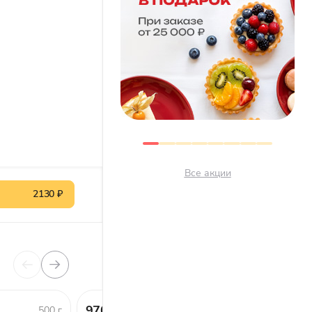
Все акции
2130 ₽
970 ₽
330 ₽
500 г
1 шт.