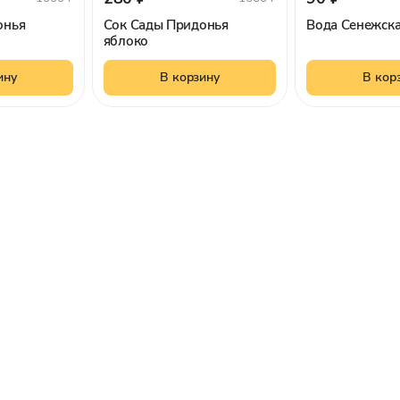
онья
Сок Сады Придонья
Вода Сенежска
яблоко
ину
В корзину
В кор