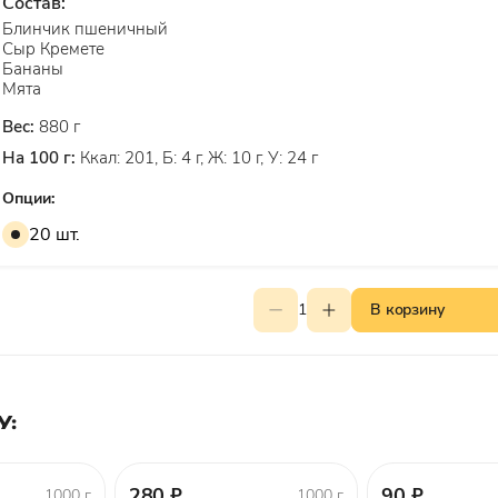
Состав:
Блинчик пшеничный
Сыр Кремете
Бананы
Мята
Вес:
880 г
На 100 г:
Ккал: 201, Б: 4 г, Ж: 10 г, У: 24 г
Опции:
20 шт.
1
В корзину
У:
280 ₽
90 ₽
1000 г
1000 г