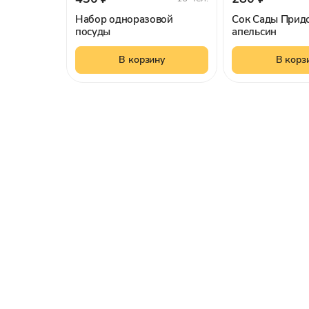
Набор одноразовой
Сок Сады Прид
посуды
апельсин
В корзину
В корз