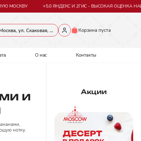
УЮ МОСКВУ
⭐5.0 ЯНДЕКС И 2ГИС - ВЫСОКАЯ ОЦЕНКА НАШ
Корзина пуста
​Москва, ул. Скаковая, 36​
ата
О нас
Контакты
Акции
ми и
м
бананами,
ющую нотку.