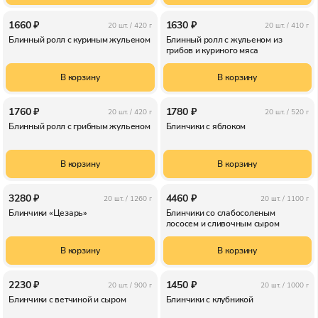
1660 ₽
1630 ₽
20 шт. /
420 г
20 шт. /
410 г
Блинный ролл с куриным жульеном
Блинный ролл с жульеном из
грибов и куриного мяса
В корзину
В корзину
1760 ₽
1780 ₽
20 шт. /
420 г
20 шт. /
520 г
Блинный ролл с грибным жульеном
Блинчики с яблоком
В корзину
В корзину
3280 ₽
4460 ₽
20 шт. /
1260 г
20 шт. /
1100 г
Блинчики «Цезарь»
Блинчики со слабосоленым
лососем и сливочным сыром
В корзину
В корзину
2230 ₽
1450 ₽
20 шт. /
900 г
20 шт. /
1000 г
Блинчики с ветчиной и сыром
Блинчики с клубникой