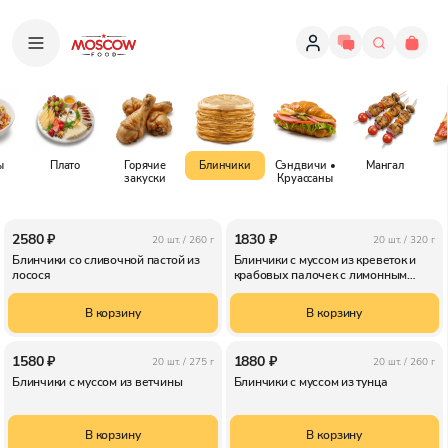
ы
Плато
Горячие
Блинчики
Сэндвичи •
Мангал
закуски
Круассаны
2580 ₽
1830 ₽
20 шт. /
260 г
20 шт. /
320 г
Блинчики со сливочной пастой из
Блинчики с муссом из креветок и
лосося
крабовых палочек с лимонным
желе
В корзину
В корзину
1580 ₽
1880 ₽
20 шт. /
275 г
20 шт. /
260 г
Блинчики с муссом из ветчины
Блинчики с муссом из тунца
В корзину
В корзину